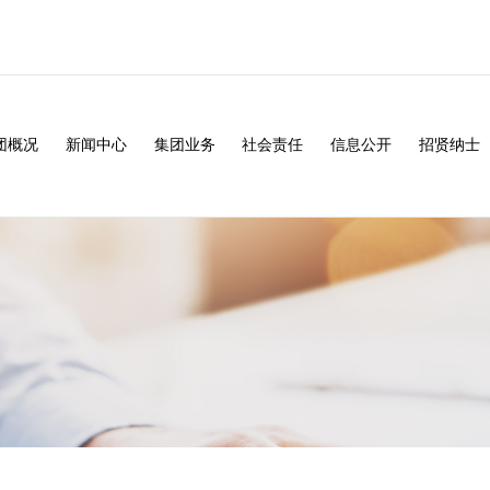
团概况
新闻中心
集团业务
社会责任
信息公开
招贤纳士