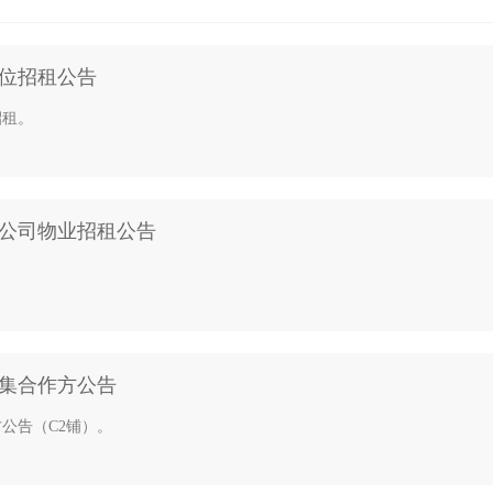
位招租公告
招租。
公司物业招租公告
集合作方公告
公告（C2铺）。