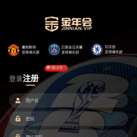
送
18
元
注册
登录